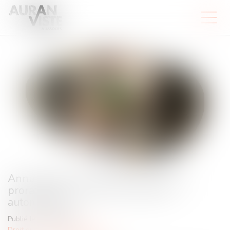
Annualisation du temps de travail : la
proratisation du seuil ne peut être
automatique
Publié le :
17/06/2026
Droit du travail - Employeurs