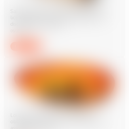
Salarié protégé : un refus d'autorisation de
licenciement ne suffit pas à présumer une
discrimination syndicale
05/08/2026
Lire la suite
Loi du 13 juillet 2026 : une assistance
obligatoire par avocat pour les mineurs en
assistance éducative