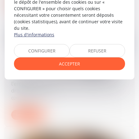
le dépôt de l'ensemble des cookies ou sur «
Lire la suite
CONFIGURER » pour choisir quels cookies
nécessitant votre consentement seront déposés
(cookies statistiques), avant de continuer votre visite
du site.
Plus d'informations
CONFIGURER
REFUSER
ACCEPTER
Obligation de formation : le manquement de
l'employeur n'ouvre pas automatiquement
droit à réparation !
02/07/2026
Lire la suite