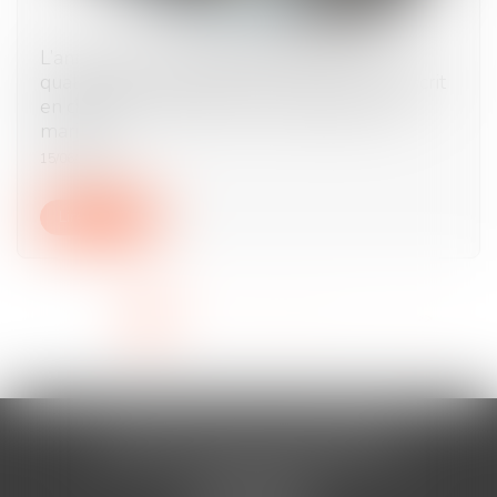
L’annulation du mariage pour erreur sur les
qualités essentielles de son épouse se prescrit
en cinq ans à compter de la célébration du
mariage
15/06/2026
Lire la suite
<<
<
1
2
3
4
5
6
7
...
>
>>
AURAN-VISTE & ASSOCIÉS
Cabinet BÉZIERS