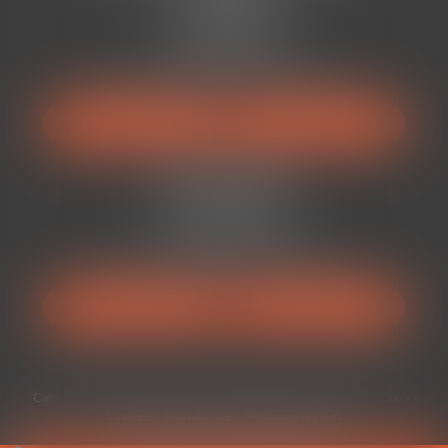
13 Rue Viennet
34500 BÉZIERS
Tél :
04 67 49 38 88
Mail :
avocats@auranviste-associes.fr
NOUS LOCALISER
NOUS CONTACTER
Cabinet BÉDARIEUX
52 Rue Ferdinand Fabre
34600 Bédarieux
Tél :
04 67 49 38 88
Mail :
avocats@auranviste-associes.fr
NOUS LOCALISER
NOUS CONTACTER
Cabinet
Équipe
Expertises
Médiation
Honoraires
Actus
Services
Plan du site
Mentions légales