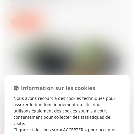
28/07/2026
Lire la suite
Information sur les cookies
Licenciement économique de moins de dix
Nous avons recours à des cookies techniques pour
salariés : la contestation d'une expertise
assurer le bon fonctionnement du site, nous
n'interrompt pas le délai de consultation du
utilisons également des cookies soumis à votre
CSE
consentement pour collecter des statistiques de
23/07/2026
visite.
Cliquez ci-dessous sur « ACCEPTER » pour accepter