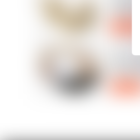
valorisatio
opérationn
Lire la suite
24/07/2024
PSE : la co
économique
amiable est
Lire la suite