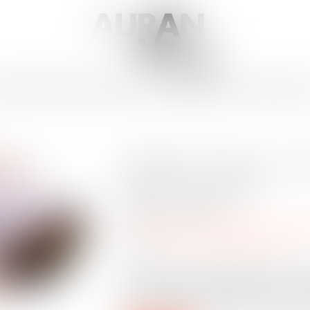
NET
ÉQUIPE
EXPERTISES
MÉDIATION
HONORAIRES
ACTUS
SERVICES
CO
Bulletin de paie : le
reporté en 2026
Publié le :
05/09/2024
Droit du travail - Employeurs
/
Relation 
Source :
cabinet-rs.expert-infos.com
L’entrée en vigueur obligatoire du nouv
est reportée au 1er janvier 2026. Les
place de manière volontaire avant cette 