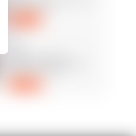
cas de séparation?
Lire la suite
23/07/2024
Calcul de la prestation
compensatoire : quels critères
sont pris en compte ?
Lire la suite