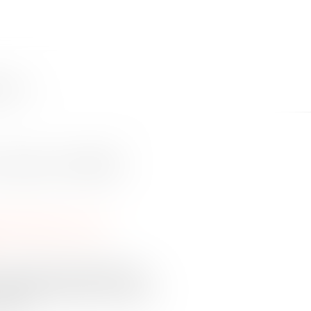
NTACT
 nouveau modèle
individuelles au travail
eau modèle de bulletin de paie
 employeurs peuvent le mettre en
date...