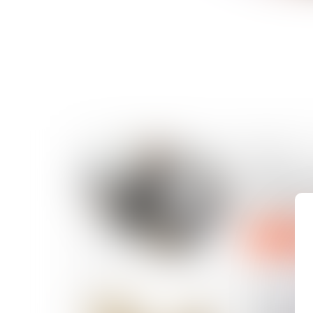
28/08/2024
Canicule : 
rappelle l
pour protég
Lire la suite
07/08/2024
Le plan de