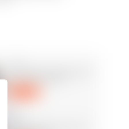
22/08/2024
Expertise pour risque grave sans
l’accord de l’employeur
Lire la suite
31/07/2024
Comment gérer les vacances en