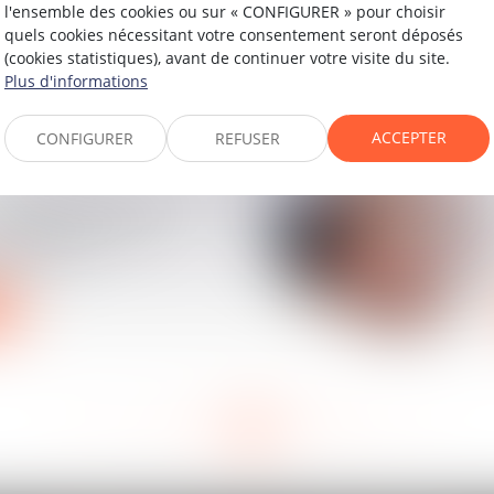
l'ensemble des cookies ou sur « CONFIGURER » pour choisir
n de l'entreprise est
quels cookies nécessitant votre consentement seront déposés
el
(cookies statistiques), avant de continuer votre visite du site.
Plus d'informations
ACCEPTER
CONFIGURER
REFUSER
ntestation du motif
 de la rupture
 limitée
<<
<
10
11
12
13
14
15
16
>
>>
...