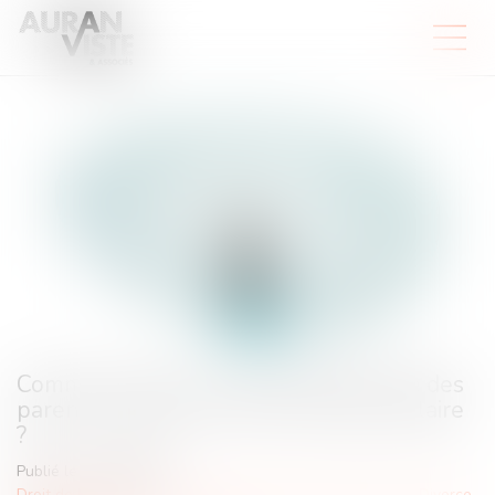
Comment s'exerce l'autorité parentale des
parents séparés lors de la rentrée scolaire
?
Publié le :
25/09/2024
Droit de la famille, des personnes et de leur patrimoine
/
Divorce