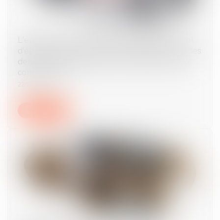
L'époux ayant alimenté un compte personnel
d'épargne de retraite complémentaire avec des
deniers communs doit des récompenses à la
communauté
22/10/2024
Lire la suite