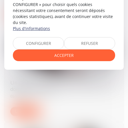
CONFIGURER » pour choisir quels cookies
nécessitant votre consentement seront déposés
Lire la suite
(cookies statistiques), avant de continuer votre visite
du site.
Plus d'informations
CONFIGURER
REFUSER
ACCEPTER
Un partenaire de Pacs peut-il abandonner le
domicile « conjugal » ?
01/10/2024
Lire la suite