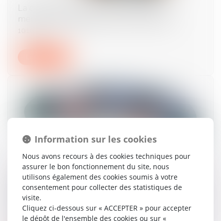
La clause d'exclusivité doit contenir des
mentions obligatoires pour être valable
10/10/2024
Lire la suite
Information sur les cookies
Nous avons recours à des cookies techniques pour
assurer le bon fonctionnement du site, nous
Validité du licenciement pendant une période
utilisons également des cookies soumis à votre
de suspension consécutive à un accident du
consentement pour collecter des statistiques de
travail en cas de cessation totale et définitive de
visite.
la société
Cliquez ci-dessous sur « ACCEPTER » pour accepter
le dépôt de l'ensemble des cookies ou sur «
02/10/2024