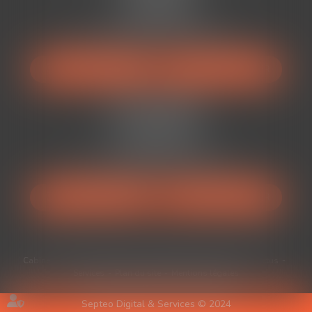
34500 BÉZIERS
Tél :
04 67 49 38 88
Mail :
avocats@auranviste-associes.fr
NOUS LOCALISER
NOUS CONTACTER
Cabinet BÉDARIEUX
52 Rue Ferdinand Fabre
34600 Bédarieux
Tél :
04 67 49 38 88
Mail :
avocats@auranviste-associes.fr
NOUS LOCALISER
NOUS CONTACTER
Cabinet
Équipe
Expertises
Médiation
Honoraires
Actus
Services
Plan du site
Mentions légales
Septeo Digital & Services © 2024