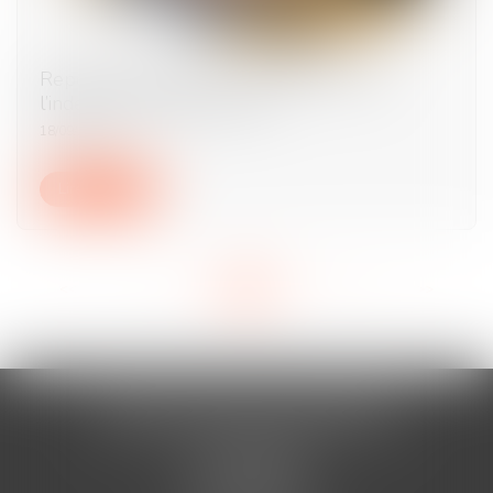
Repos compensateur non pris et sort de
l’indemnité de licenciement
18/09/2024
Lire la suite
<<
<
...
9
10
11
12
13
14
15
...
>
>>
AURAN-VISTE & ASSOCIÉS
Cabinet BÉZIERS
13 Rue Viennet