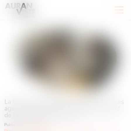
La Cour de Cassation vient de juger que les
agissements sexistes constituent un motif
de licenciement pour faute
Publié le :
11/07/2024
Droit du travail - Employeurs
/
Relation individuelles au travail