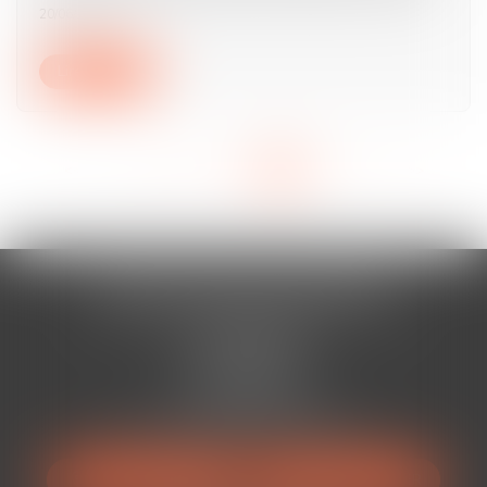
20/06/2024
Lire la suite
<<
<
...
10
11
12
13
14
15
16
>
>>
AURAN-VISTE & ASSOCIÉS
Cabinet BÉZIERS
13 Rue Viennet
34500 BÉZIERS
Tél :
04 67 49 38 88
Mail :
avocats@auranviste-associes.fr
NOUS LOCALISER
NOUS CONTACTER