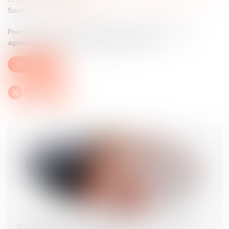
Source :
www.legisocial.fr
Pour la première fois, la jurisprudence considère que les
agissements sexistes constituent une faute...
Lire la suite
Calcul de la prestation compensatoire : quels