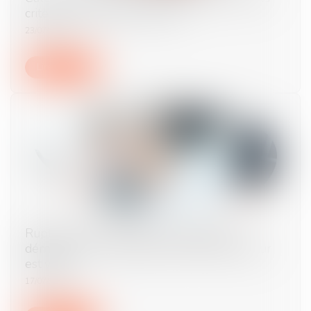
critères sont pris en compte ?
23/07/2024
Lire la suite
Rupture conventionnelle : il s’agit d’une
démission si le consentement de l’employeur
est vicié !
17/07/2024