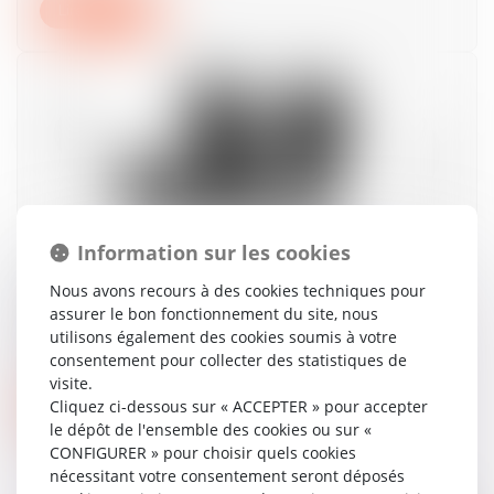
Lire la suite
Information sur les cookies
La nouvelle responsabilité solidaire des
Nous avons recours à des cookies techniques pour
parents séparés du fait de leurs enfants
assurer le bon fonctionnement du site, nous
mineurs
utilisons également des cookies soumis à votre
16/07/2024
consentement pour collecter des statistiques de
visite.
Cliquez ci-dessous sur « ACCEPTER » pour accepter
Lire la suite
le dépôt de l'ensemble des cookies ou sur «
CONFIGURER » pour choisir quels cookies
nécessitant votre consentement seront déposés