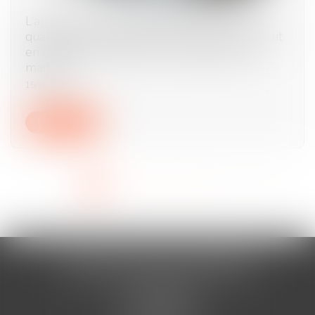
L’annulation du mariage pour erreur sur les
qualités essentielles de son épouse se prescrit
en cinq ans à compter de la célébration du
mariage
15/06/2026
Lire la suite
<<
<
1
2
3
4
5
6
7
...
>
>>
AURAN-VISTE & ASSOCIÉS
Cabinet BÉZIERS
13 Rue Viennet