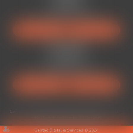
34500 BÉZIERS
Tél :
04 67 49 38 88
Mail :
avocats@auranviste-associes.fr
NOUS LOCALISER
NOUS CONTACTER
Cabinet BÉDARIEUX
52 Rue Ferdinand Fabre
34600 Bédarieux
Tél :
04 67 49 38 88
Mail :
avocats@auranviste-associes.fr
NOUS LOCALISER
NOUS CONTACTER
Cabinet
Équipe
Expertises
Médiation
Honoraires
Actus
Services
Plan du site
Mentions légales
Septeo Digital & Services © 2024