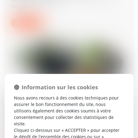
28/07/2026
Lire la suite
Information sur les cookies
Licenciement économique de moins de dix
Nous avons recours à des cookies techniques pour
salariés : la contestation d'une expertise
assurer le bon fonctionnement du site, nous
n'interrompt pas le délai de consultation du
utilisons également des cookies soumis à votre
CSE
consentement pour collecter des statistiques de
visite.
23/07/2026
Cliquez ci-dessous sur « ACCEPTER » pour accepter
le dépôt de l'ensemble des cookies ou sur «