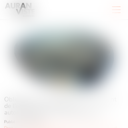
Obligation de formation : le manquement
de l'employeur n'ouvre pas
automatiquement droit à réparation !
Publié le :
02/07/2026
Droit du travail - Employeurs
/
Relation individuelles au travail