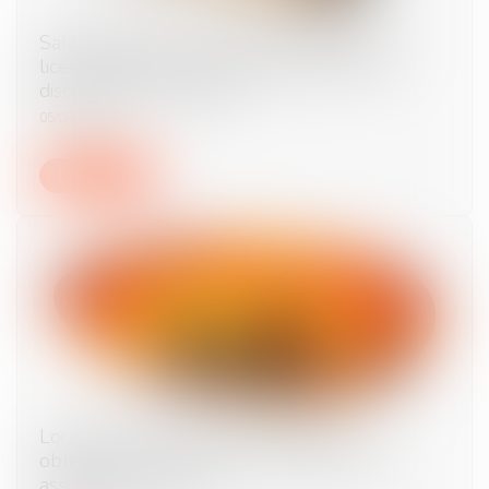
Salarié protégé : un refus d'autorisation de
licenciement ne suffit pas à présumer une
discrimination syndicale
05/08/2026
Lire la suite
Loi du 13 juillet 2026 : une assistance
obligatoire par avocat pour les mineurs en
assistance éducative