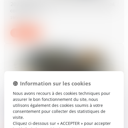
2024 échappe (encore) au contrôle du Conseil
constitutionnel
19/06/2025
Lire la suite
Information sur les cookies
Nous avons recours à des cookies techniques pour
assurer le bon fonctionnement du site, nous
Solidarité fiscale entre ex-conjoints : une
utilisons également des cookies soumis à votre
réforme appliquée avec rigueur, rapidité et
consentement pour collecter des statistiques de
humanité
visite.
17/06/2025
Cliquez ci-dessous sur « ACCEPTER » pour accepter