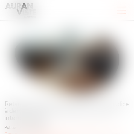
Retard de paiement du salaire : un préjudice
à démontrer pour obtenir plus que les
intérêts légaux
Publié le :
22/05/2025
Droit du travail - Employeurs
/
Relation individuelles au travail