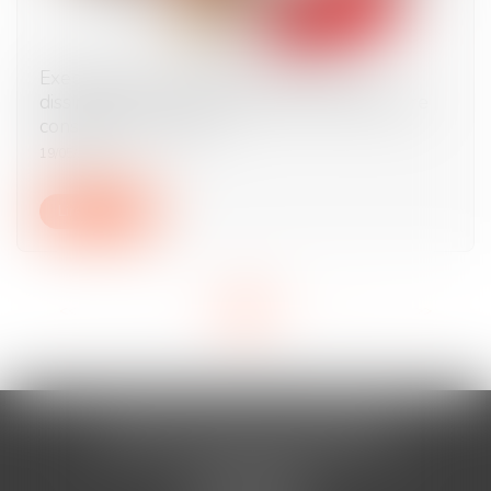
Exequatur et autorité de chose jugée : la
dissimulation d’une prestation compensatoire
constitue une fraude
19/05/2025
Lire la suite
<<
<
...
3
4
5
6
7
8
9
...
>
>>
AURAN-VISTE & ASSOCIÉS
Cabinet BÉZIERS