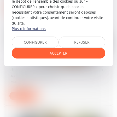
le dépôt de l'ensemble des cookies ou sur «
CONFIGURER » pour choisir quels cookies
Lire la suite
nécessitant votre consentement seront déposés
(cookies statistiques), avant de continuer votre visite
du site.
Plus d'informations
CONFIGURER
REFUSER
ACCEPTER
Un manquement à la sécurité peut justifier un
licenciement immédiat
05/06/2025
Lire la suite