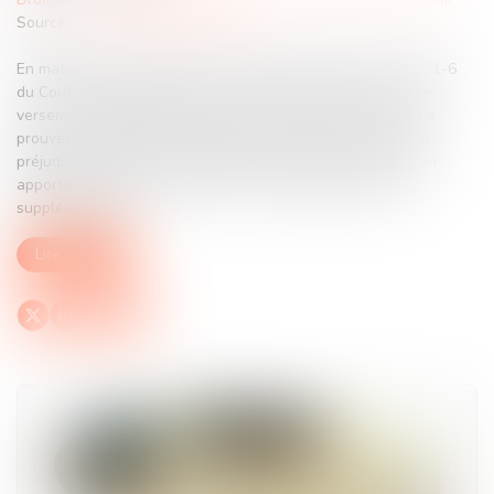
Source :
www.lemag-juridique.com
En matière de paiement d’une somme d’argent, l’article 1231-6
du Code civil prévoit que le retard entraîne de plein droit le
versement d’intérêts moratoires, sans que le créancier ait à
prouver un quelconque préjudice. Toutefois, s’il invoque un
préjudice distinct, lié à la mauvaise foi du débiteur, il doit en
apporter la preuve pour obtenir des dommages-intérêts
supplémentaires...
Lire la suite