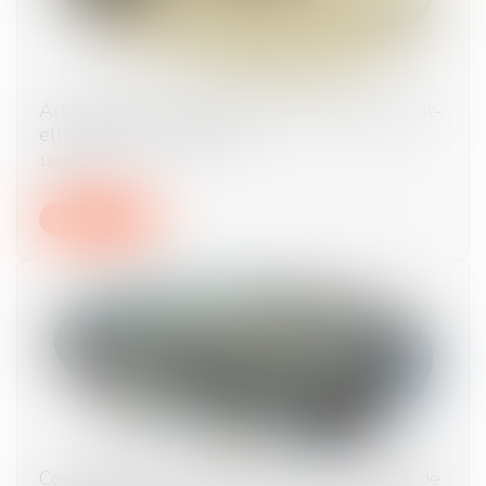
Art et héritage : les œuvres du défunt peuvent-
elles être revendiquées ?
19/06/2025
Lire la suite
Congés payés et arrêt de travail : la réforme de