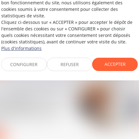
bon fonctionnement du site, nous utilisons également des
cookies soumis à votre consentement pour collecter des
statistiques de visite.
Cliquez ci-dessous sur « ACCEPTER » pour accepter le dépôt de
l'ensemble des cookies ou sur « CONFIGURER » pour choisir
mai 2024 visant à
quels cookies nécessitant votre consentement seront déposés
e justice patrimoniale
(cookies statistiques), avant de continuer votre visite du site.
Plus d'informations
la famille
ACCEPTER
CONFIGURER
REFUSER
e reprise de sommes
la nécessaire
on de propre de l’époux
e la dissolution de la
té