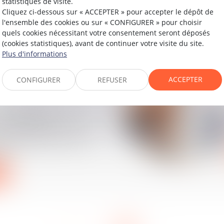
statistiques de visite.
mai 2024 visant à
Cliquez ci-dessous sur « ACCEPTER » pour accepter le dépôt de
e justice patrimoniale
l'ensemble des cookies ou sur « CONFIGURER » pour choisir
la famille
quels cookies nécessitant votre consentement seront déposés
(cookies statistiques), avant de continuer votre visite du site.
Plus d'informations
ACCEPTER
CONFIGURER
REFUSER
e reprise de sommes
la nécessaire
on de propre de l’époux
e la dissolution de la
té