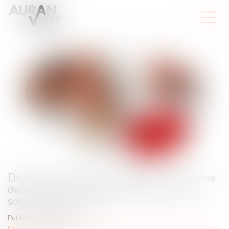
Divorce et entreprise exploitée sous forme
de société : comment évaluer les droits
sociaux d’un époux ?
Publié le :
30/06/2025
Droit de la famille, des personnes et de leur patrimoine
/
Divorce