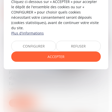
Cliquez ci-dessous sur « ACCEPTER » pour accepter
le dépôt de l'ensemble des cookies ou sur «
CONFIGURER » pour choisir quels cookies
Lire la suite
nécessitant votre consentement seront déposés
(cookies statistiques), avant de continuer votre visite
du site.
Plus d'informations
CONFIGURER
REFUSER
ACCEPTER
Prestation compensatoire : la date
d’appréciation doit correspondre à la date de
l’arrêt en cas d’appel sur le divorce
29/07/2025
Lire la suite