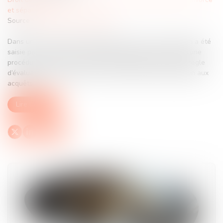
et séparation
Source :
www.lemag-juridique.com
Dans un avis rendu le 21 juin dernier, la Cour de cassation a été
saisie par un juge aux affaires familiales, dans le cadre d’une
procédure de divorce, afin de préciser l’application d’une règle
d’évaluation patrimoniale dans le régime de la participation aux
acquêts...
Lire la suite