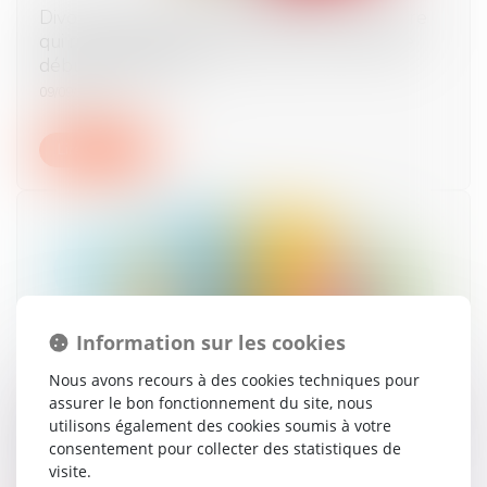
Divorce : quelle est cette nouvelle procédure
qui risque d’alourdir sérieusement la facture
début septembre ?
09/09/2025
Lire la suite
Information sur les cookies
Nous avons recours à des cookies techniques pour
assurer le bon fonctionnement du site, nous
Nationalité française par mariage : la conception
utilisons également des cookies soumis à votre
d’un enfant hors union suffit à caractériser la
consentement pour collecter des statistiques de
cessation de communauté de vie
visite.
02/09/2025