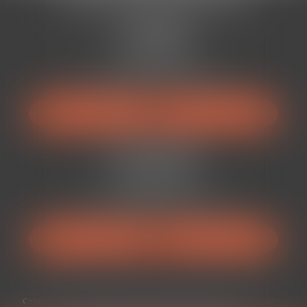
Cabinet BÉZIERS
13 Rue Viennet
34500 BÉZIERS
Tél :
04 67 49 38 88
Mail :
avocats@auranviste-associes.fr
NOUS LOCALISER
NOUS CONTACTER
Cabinet BÉDARIEUX
52 Rue Ferdinand Fabre
34600 Bédarieux
Tél :
04 67 49 38 88
Mail :
avocats@auranviste-associes.fr
NOUS LOCALISER
NOUS CONTACTER
Cabinet
Équipe
Expertises
Médiation
Honoraires
Actus