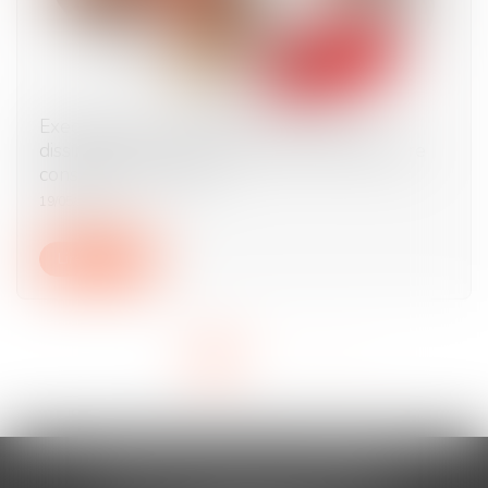
Exequatur et autorité de chose jugée : la
dissimulation d’une prestation compensatoire
constitue une fraude
19/05/2025
Lire la suite
<<
<
1
2
3
>
>>
AURAN-VISTE & ASSOCIÉS