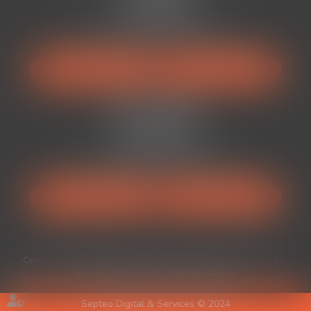
34500 BÉZIERS
Tél :
04 67 49 38 88
Mail :
avocats@auranviste-associes.fr
NOUS LOCALISER
NOUS CONTACTER
Cabinet BÉDARIEUX
52 Rue Ferdinand Fabre
34600 Bédarieux
Tél :
04 67 49 38 88
Mail :
avocats@auranviste-associes.fr
NOUS LOCALISER
NOUS CONTACTER
Cabinet
Équipe
Expertises
Médiation
Honoraires
Actus
Services
Plan du site
Mentions légales
Septeo Digital & Services © 2024