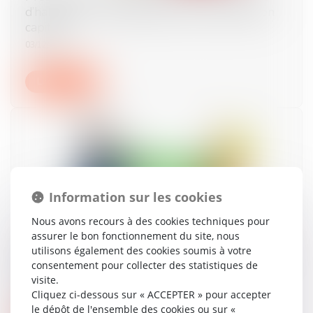
d’habitation : une alternative au versement en
capital
03/12/2024
Lire la suite
Information sur les cookies
Nous avons recours à des cookies techniques pour
assurer le bon fonctionnement du site, nous
Divorce et séparation de biens : la créance est-
utilisons également des cookies soumis à votre
elle à l’encontre de l’époux ou de l’indivision ?
consentement pour collecter des statistiques de
visite.
13/11/2024
Cliquez ci-dessous sur « ACCEPTER » pour accepter
le dépôt de l'ensemble des cookies ou sur «