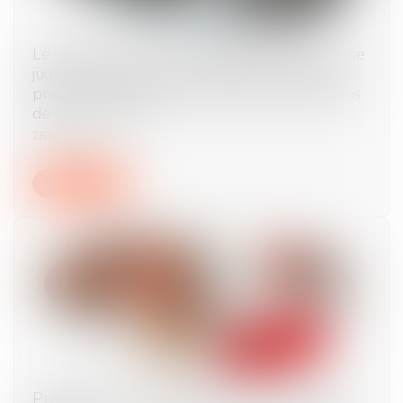
Le jugement de divorce acquiert force de chose
jugée à l’expiration du délai d’appel, rendant
prescrite la saisie conservatoire pratiquée plus
de cinq ans après
28/01/2025
Lire la suite
Prestation compensatoire et droit d’usage et