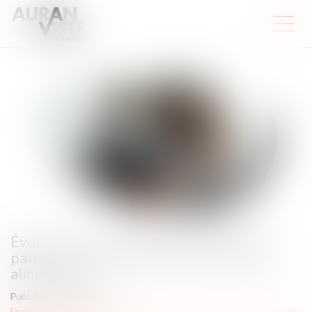
Évolution des facultés contributives des
parents pour le paiement de la pension
alimentaire
Publié le :
14/01/2025
Droit de la famille, des personnes et de leur patrimoine
/
Divorce