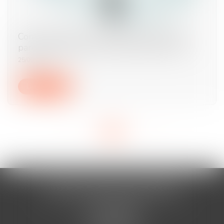
Comment s'exerce l'autorité parentale des
parents séparés lors de la rentrée scolaire ?
25/09/2024
Lire la suite
<<
<
1
2
3
>
>>
AURAN-VISTE & ASSOCIÉS
Cabinet BÉZIERS
13 Rue Viennet