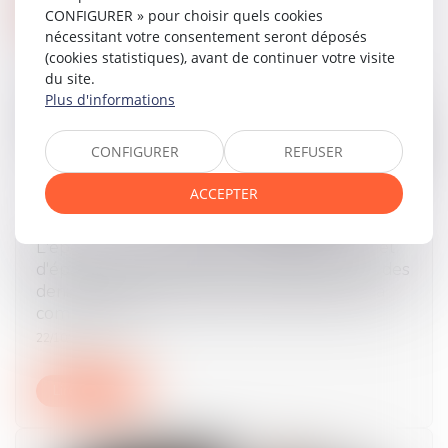
Lire la suite
CONFIGURER » pour choisir quels cookies
nécessitant votre consentement seront déposés
(cookies statistiques), avant de continuer votre visite
du site.
Plus d'informations
CONFIGURER
REFUSER
ACCEPTER
L'époux ayant alimenté un compte personnel
d'épargne de retraite complémentaire avec des
deniers communs doit des récompenses à la
communauté
22/10/2024
Lire la suite