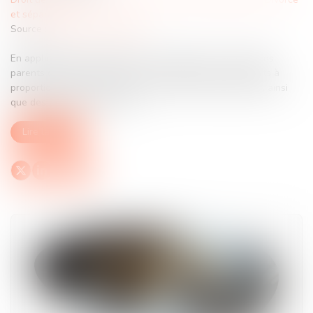
et séparation
Source :
www.actu-juridique.fr
En application de l’article 371-2 du Code civil, « chacun des
parents contribue à l’entretien et à l’éducation des enfants à
proportion de ses ressources, de celles de l’autre parent, ainsi
que des besoins de l’enfant »...
Lire la suite