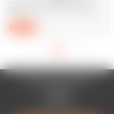
Comment s'exerce l'autorité parentale des
parents séparés lors de la rentrée scolaire ?
25/09/2024
Lire la suite
<<
<
1
2
3
>
>>
AURAN-VISTE & ASSOCIÉS
Cabinet BÉZIERS
13 Rue Viennet
34500 BÉZIERS
Tél :
04 67 49 38 88
Mail :
avocats@auranviste-associes.fr