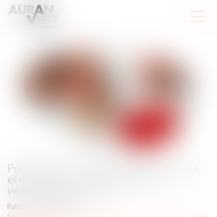
Prestation compensatoire et droit d’usage
et d’habitation : une alternative au
versement en capital
Publié le :
03/12/2024
Droit de la famille, des personnes et de leur patrimoine
/
Divorce