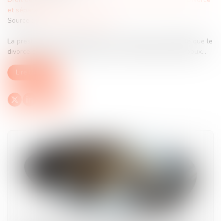
et séparation
Source :
www.lemag-juridique.com
La prestation compensatoire vise à compenser la disparité que le
divorce crée dans les conditions de vie respectives des époux...
Lire la suite