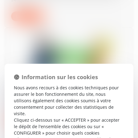
Lire la suite
Information sur les cookies
Nous avons recours à des cookies techniques pour
Divorce et séparation de biens : la créance est-
assurer le bon fonctionnement du site, nous
elle à l’encontre de l’époux ou de l’indivision ?
utilisons également des cookies soumis à votre
13/11/2024
consentement pour collecter des statistiques de
visite.
Cliquez ci-dessous sur « ACCEPTER » pour accepter
Lire la suite
le dépôt de l'ensemble des cookies ou sur «
CONFIGURER » pour choisir quels cookies