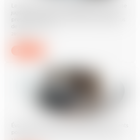
Le jugement de divorce acquiert force de chose
jugée à l’expiration du délai d’appel, rendant
prescrite la saisie conservatoire pratiquée plus
de cinq ans après
28/01/2025
Lire la suite
Évolution des facultés contributives des parents
pour le paiement de la pension alimentaire
14/01/2025