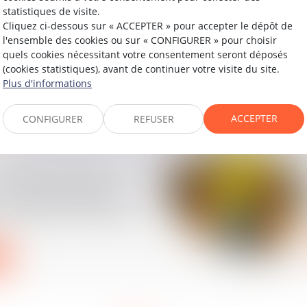
statistiques de visite.
Cliquez ci-dessous sur « ACCEPTER » pour accepter le dépôt de
ayant assumé seul les
l'ensemble des cookies ou sur « CONFIGURER » pour choisir
ut obtenir une
quels cookies nécessitant votre consentement seront déposés
n rétroactive sans
(cookies statistiques), avant de continuer votre visite du site.
chaque dépense !
Plus d'informations
ACCEPTER
CONFIGURER
REFUSER
artage ou simple
 La Cour de cassation
r l’exigence de partage