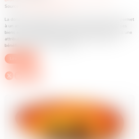
Source :
www.lemag-juridique.com
La donation-partage, prévue à l’article 1075 du Code civil, permet
à un ascendant d’organiser de son vivant la répartition de ses
biens entre ses héritiers présomptifs. Elle suppose toutefois une
attribution matérielle et individualisée des biens, chaque
bénéficiaire recevant un lot distinct...
Lire la suite