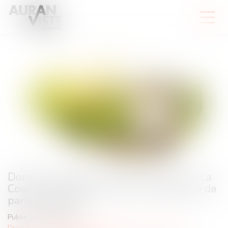
Donation-partage ou simple donation ? La
Cour de cassation tranche sur l’exigence de
partage effectif
Publié le :
22/08/2025
Droit de la famille, des personnes et de leur patrimoine