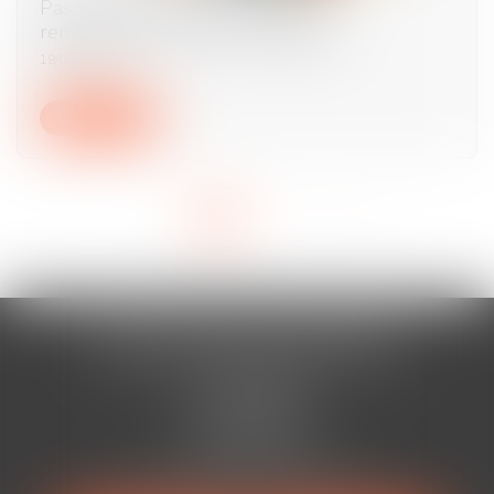
Pas de retour de l’enfant, pas de
remboursement des frais engagés
19/08/2025
Lire la suite
<<
<
1
2
3
>
>>
AURAN-VISTE & ASSOCIÉS
Cabinet BÉZIERS
13 Rue Viennet
34500 BÉZIERS
Tél :
04 67 49 38 88
Mail :
avocats@auranviste-associes.fr