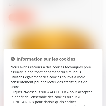
23/06/2026
Lire la suite
Information sur les cookies
Nous avons recours à des cookies techniques pour
assurer le bon fonctionnement du site, nous
Le parent ayant assumé seul les charges peut
utilisons également des cookies soumis à votre
obtenir une contribution rétroactive sans
consentement pour collecter des statistiques de
détailler chaque dépense !
visite.
09/06/2026
Cliquez ci-dessous sur « ACCEPTER » pour accepter
le dépôt de l'ensemble des cookies ou sur «
CONFIGURER » pour choisir quels cookies
Lire la suite