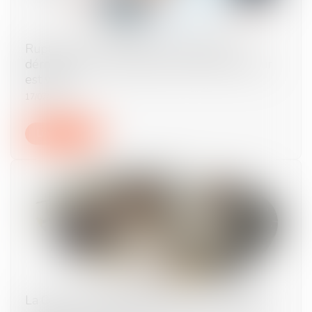
Rupture conventionnelle : il s’agit d’une
démission si le consentement de l’employeur
est vicié !
17/07/2024
Lire la suite
La Cour de Cassation vient de juger que les