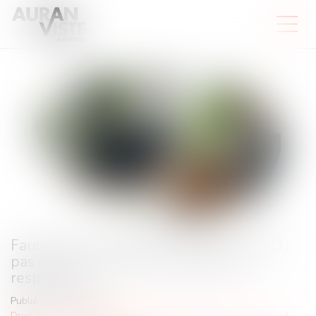
Faute grave et rupture anticipée du CDD :
pas de procédure de licenciement à
respecter
Publié le :
26/06/2025
Droit du travail - Employeurs
/
Relation individuelles au travail