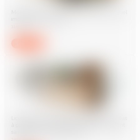
Monétiser la 5e semaine de congés payés, quel
impact côté employeur ?
31/07/2025
Lire la suite
Licenciement économique : l'employeur n’a pas
à prouver le succès de sa stratégie, seulement
sa réaction face aux difficultés
24/07/2025