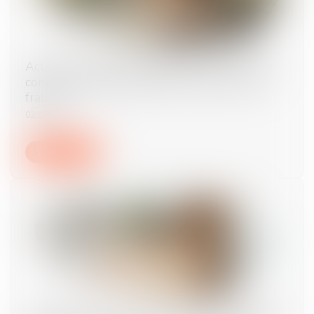
Actions gratuites annulées après transfert de
contrat : pas d’indemnisation sans preuve de
fraude
02/07/2025
Lire la suite