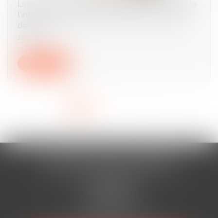
Licenciement et report de l’entretien préalable :
l’information suffit, pas besoin d’un nouveau
délai
19/06/2025
Lire la suite
<<
<
1
2
3
4
5
6
7
...
>
>>
AURAN-VISTE & ASSOCIÉS
Cabinet BÉZIERS
13 Rue Viennet
34500 BÉZIERS
Tél :
04 67 49 38 88