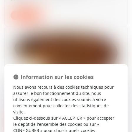
Lire la suite
Information sur les cookies
Demande orale non communiquée : la Cour de
Nous avons recours à des cookies techniques pour
cassation rappelle à l’ordre le conseil de
assurer le bon fonctionnement du site, nous
prud’hommes
utilisons également des cookies soumis à votre
consentement pour collecter des statistiques de
16/07/2025
visite.
Cliquez ci-dessous sur « ACCEPTER » pour accepter
Lire la suite
le dépôt de l'ensemble des cookies ou sur «
CONFIGURER » pour choisir quels cookies