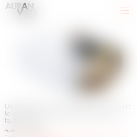
Onanisme dans un véhicule professionnel :
le licenciement n’est pas fondé sur une
faute grave
Publié le :
16/04/2024
Droit du travail - Employeurs
/
Relation individuelles au travail