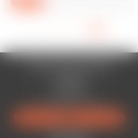
Lire la suite
<<
<
...
3
4
5
6
7
8
9
>
>>
AURAN-VISTE & ASSOCIÉS
Cabinet BÉZIERS
13 Rue Viennet
34500 BÉZIERS
Tél :
04 67 49 38 88
Mail :
avocats@auranviste-associes.fr
NOUS LOCALISER
NOUS CONTACTER
Cabinet BÉDARIEUX