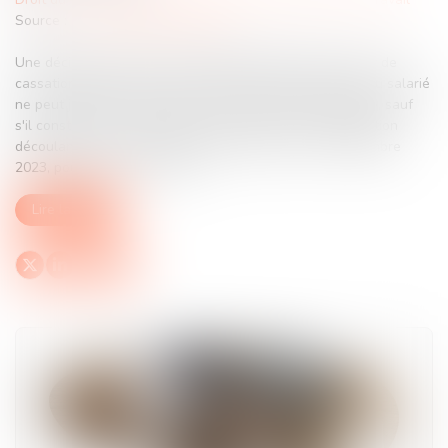
Source :
www.lemag-juridique.com
Une décision rendue par l’Assemblée plénière de la Cour de
cassation affirme qu’un motif tiré de la vie personnelle du salarié
ne peut justifier, en principe, un licenciement disciplinaire, sauf
s'il constitue un manquement de l'intéressé à une obligation
découlant de son contrat de travail (Ass. plén., 22 décembre
2023, pourvoi n° 21-11.330)...
Lire la suite