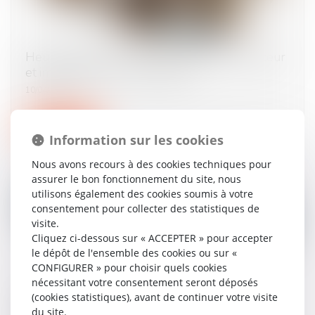
Heures supplémentaires, repos compensateur
et imputation sur le contingent
10/04/2024
Lire la suite
Information sur les cookies
Nous avons recours à des cookies techniques pour
assurer le bon fonctionnement du site, nous
utilisons également des cookies soumis à votre
consentement pour collecter des statistiques de
visite.
Cliquez ci-dessous sur « ACCEPTER » pour accepter
le dépôt de l'ensemble des cookies ou sur «
CONFIGURER » pour choisir quels cookies
nécessitant votre consentement seront déposés
L’entretien préalable et la signature de la
(cookies statistiques), avant de continuer votre visite
convention de rupture peuvent avoir lieu le
du site.