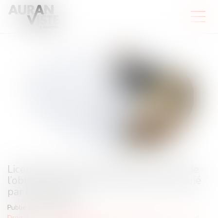
Licenciement économique : illustration de
l’obligation légale d’information du salarié
par l’employeur
Publié le :
04/07/2024
Droit du travail - Employeurs
/
Relation individuelles au travail