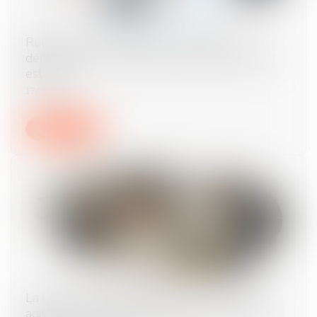
Rupture conventionnelle : il s’agit d’une
démission si le consentement de l’employeur
est vicié !
17/07/2024
Lire la suite
La Cour de Cassation vient de juger que les
agissements sexistes constituent un motif de