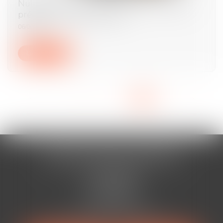
Nullité du licenciement à raison du handicap :
précision sur l’office du juge
06/06/2024
Lire la suite
<<
<
...
4
5
6
7
8
9
10
>
>>
AURAN-VISTE & ASSOCIÉS
Cabinet BÉZIERS
13 Rue Viennet
34500 BÉZIERS
Tél :
04 67 49 38 88
Mail :
avocats@auranviste-associes.fr