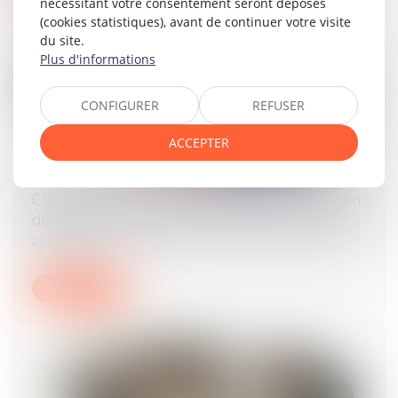
nécessitant votre consentement seront déposés
(cookies statistiques), avant de continuer votre visite
du site.
Plus d'informations
CONFIGURER
REFUSER
ACCEPTER
Clause de non-concurrence illicite et restitution
de la contrepartie financière indûment versée
20/06/2024
Lire la suite