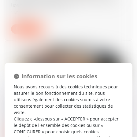
licenciement pour faute
11/07/2024
Lire la suite
Information sur les cookies
Nous avons recours à des cookies techniques pour
assurer le bon fonctionnement du site, nous
utilisons également des cookies soumis à votre
La dissimulation de relations amoureuses entre
consentement pour collecter des statistiques de
deux salariés peut constituer une faute grave
visite.
26/06/2024
Cliquez ci-dessous sur « ACCEPTER » pour accepter
le dépôt de l'ensemble des cookies ou sur «
CONFIGURER » pour choisir quels cookies
Lire la suite